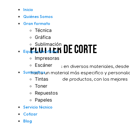
Inicio
Quiénes Somos
Gran formato
Técnica
Gráfica
Sublimación
PLOTTER DE CORTE
Equipos de oficina
Impresoras
Escáner
Realice cortes en diversos materiales, desde 
Suministros
hasta un material más especifico y personali
Tintas
gran cantidad de productos, con los mejores
Toner
diseños.
Repuestos
Papeles
Servicio técnico
Cotizar
Blog