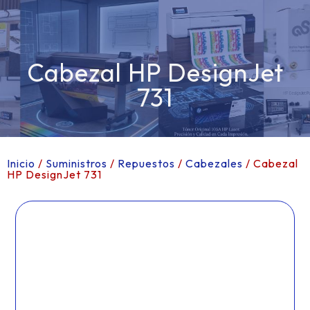
Cabezal HP DesignJet
731
Inicio
/
Suministros
/
Repuestos
/
Cabezales
/ Cabezal
HP DesignJet 731