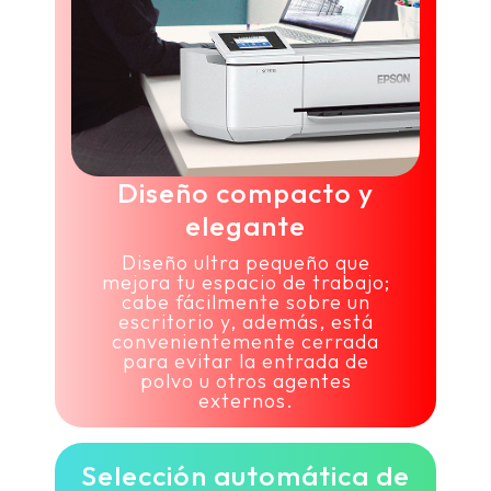
Diseño compacto y
elegante
Diseño ultra pequeño que
mejora tu espacio de trabajo;
cabe fácilmente sobre un
escritorio y, además, está
convenientemente cerrada
para evitar la entrada de
polvo u otros agentes
externos.
Selección automática de