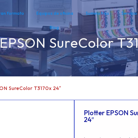
ran formato
Equipos de oficina
Suministros
Servicio
Blog
 EPSON SureColor T3
SON SureColor T3170x 24″
Plotter EPSON Su
24″