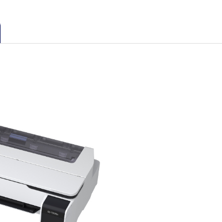
Diseño compacto
Impresora ultracomp
diseño minimalista,
espacios de trab
fácilmente sobre la
usando un