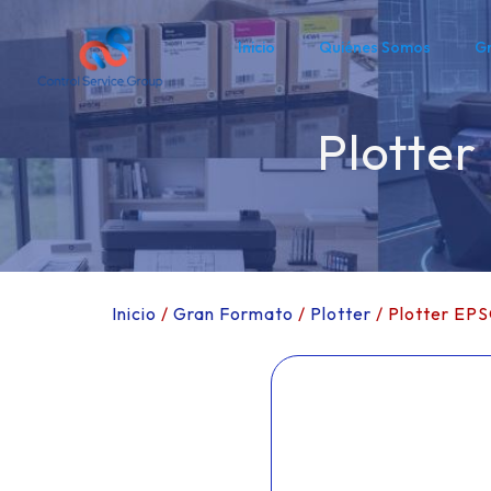
Inicio
Quiénes Somos
G
Plotter
Inicio
/
Gran Formato
/
Plotter
/ Plotter EP