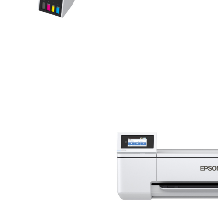
sin cartuchos
de alta capacidad con
ue evita derrames y
e tinta a través de su
 llenado por color.