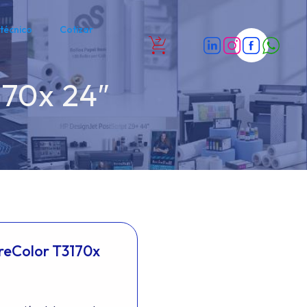
 técnico
Cotizar
170x 24″
reColor T3170x