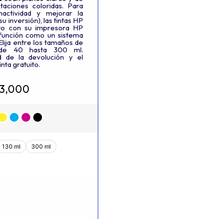
ntaciones coloridas. Para
nactividad y mejorar la
u inversión), las tintas HP
unto con su impresora HP
función como un sistema
Elija entre los tamaños de
sde 40 hasta 300 ml.
d de la devolución y el
inta gratuito.
13,000
130 ml
300 ml