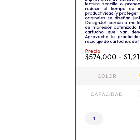
lectura sencilla o prese
reducir el tiempo de i
productividad (y proteger s
originales se diseñan j
DesignJet común o multi
de impresión optimizada. 
cartucho que van de
Aproveche la practicida
reciclaje de cartuchos de t
Precio:
$
574,000
$
1,2
–
COLOR
CAPACIDAD