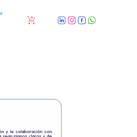
ar
ión y la colaboración con
a sean planos claros y de