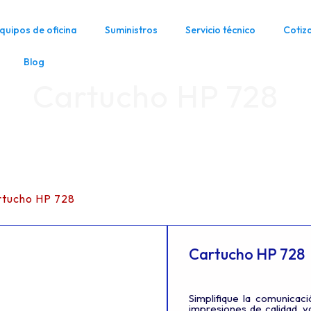
quipos de oficina
Suministros
Servicio técnico
Cotiz
Blog
Cartucho HP 728
rtucho HP 728
Cartucho HP 728
Simplifique la comunicac
impresiones de calidad, y