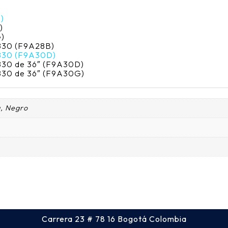
)
)
G)
T830 (F9A28B)
 T830 (F9A30D)
T830 de 36″ (F9A30D)
T830 de 36″ (F9A30G)
a, Negro
Carrera 23 # 78 16 Bogotá Colombia