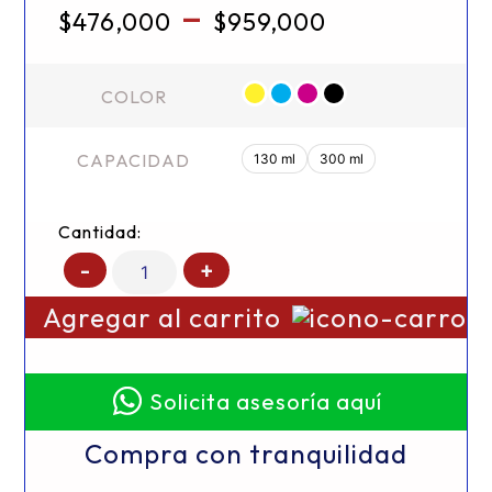
–
$
476,000
$
959,000
COLOR
CAPACIDAD
130 ml
300 ml
Cantidad:
-
+
Agregar al carrito
Solicita asesoría aquí
Compra con tranquilidad