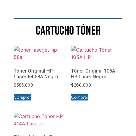
Cabezales de impresión
Cartucho Tóner
Es fácil obtener resultados precisos y definidos
de forma constante con el cabezal.
VER PRODUCTOS
Tóner Original HP
Tóner Original 105A
LaserJet 58A Negro
HP Láser Negro
$
585,000
$
260,000
Comprar
Comprar