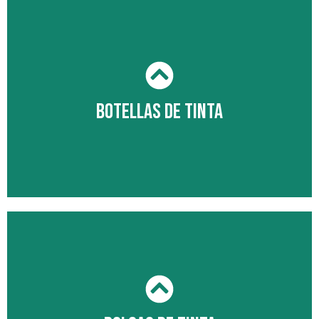
CARTUCHO DE TINTA
Cartuchos de tinta originales, bríndele a su
organización la calidad de impresión que
necesita.
Botellas de tinta
VER PRODUCTOS
Botellas de tinta
Una solución perfecta para organizaciones con
grandes volúmenes de impresiones diarias.